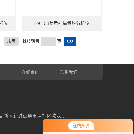
分析仪
DSC-C3差示扫描量热分析仪
末页
跳转到第
页
言
在线商铺
联系我们
|
|
山东省潍坊高新区新城街道玉清社区欧龙科技园3号车间
在线交流