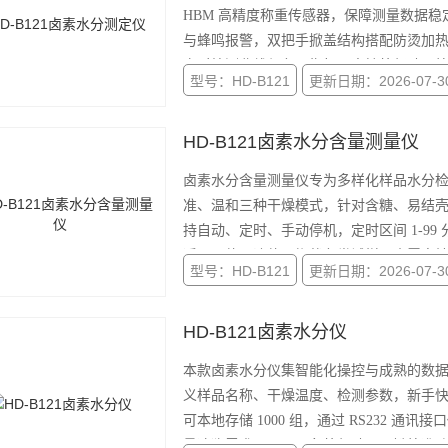
HBM 高精度称重传感器，保障测量数据
与蜂鸣报警，双把手掀盖结构搭配防烫加热托
实时检测曲线与各项指标，支持外部砝码
型号：HD-B121
更新日期：2026-07-3
HD-B121卤素水分含量测量仪
卤素水分含量测量仪专为多样化样品水分
准、温和三种干燥模式，针对含糖、易结
持自动、定时、手动停机，定时区间 1-9
适配固体、液体、糊状各类试样。内置高
型号：HD-B121
更新日期：2026-07-3
40-200℃。
HD-B121卤素水分仪
本款卤素水分仪集智能化操控与成熟的数据
义样品名称、干燥温度、检测参数，新手
可本地存储 1000 组，通过 RS232 
量追溯需求。仪器配备外部砝码一键校准