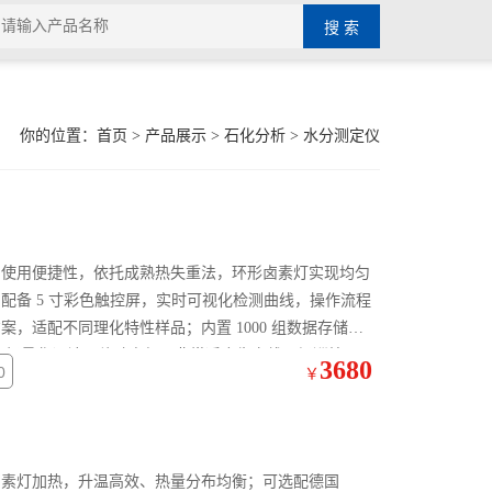
你的位置：
首页
>
产品展示
>
石化分析
>
水分测定仪
与使用便捷性，依托成熟热失重法，环形卤素灯实现均匀
配备 5 寸彩色触控屏，实时可视化检测曲线，操作流程
，适配不同理化特性样品；内置 1000 组数据存储空
。整机轻量化设计，移动方便，非常适合生产线现场巡检、
3680
0
￥
卤素灯加热，升温高效、热量分布均衡；可选配德国