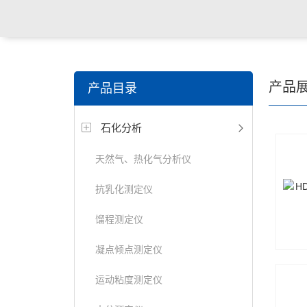
关键词搜索：
食品检测仪，土壤检测仪，明渠流量计，
产品
产品目录
试仪，定氮仪，紫外可见分光光度计
石化分析
天然气、热化气分析仪
抗乳化测定仪
馏程测定仪
凝点倾点测定仪
运动粘度测定仪