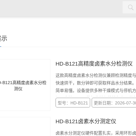
水质检测仪，cod氨氮检测仪，余氯检测仪，红外测油仪，密封测
展示
HD-B121高精度卤素水分检测仪
这款高精度卤素水分检测仪兼顾检测精度
快速烘干，数分钟即可获取样品水分结果。
简单易懂。设备提供多种干燥模式与停机方案
间，支持 RS232 数据传输与外接打印
型号：HD-B121
更新日期：2026-07-3
来料快速检验。
HD-B121卤素水分测定仪
卤素水分测定仪硬件配置扎实，采用环形