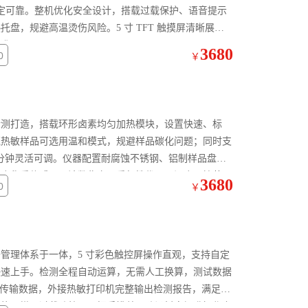
稳定可靠。整机优化安全设计，搭载过载保护、语音提示
盘，规避高温烫伤风险。5 寸 TFT 触摸屏清晰展示
校准。
3680
0
￥
检测打造，搭载环形卤素均匀加热模块，设置快速、标
壳热敏样品可选用温和模式，规避样品碳化问题；同时支
9 分钟灵活可调。仪器配置耐腐蚀不锈钢、铝制样品盘，
精度称重传感器，读数稳定、重复性优异，温度可控范围
3680
0
￥
管理体系于一体，5 寸彩色触控屏操作直观，支持自定
快速上手。检测全程自动运算，无需人工换算，测试数据
通讯接口传输数据，外接热敏打印机完整输出检测报告，满足质
功能，搭配过载防护；双把手掀盖、防烫托盘提升操作安