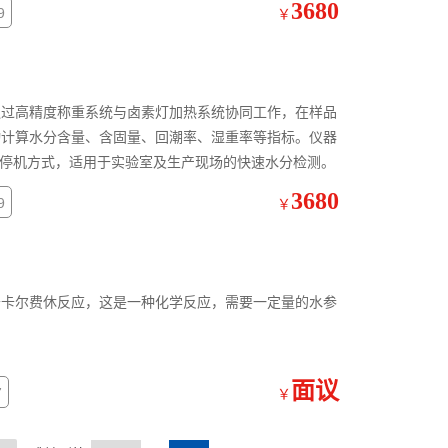
3680
9
￥
通过高精度称重系统与卤素灯加热系统协同工作，在样品
动计算水分含量、含固量、回潮率、湿重率等指标。仪器
与停机方式，适用于实验室及生产现场的快速水分检测。
3680
9
￥
于卡尔费休反应，这是一种化学反应，需要一定量的水参
面议
7
￥