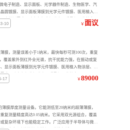
体与微电子制造、显示面板、光学器件制造、生物医学、汽
从晶圆镀膜、显示面板薄膜到光学元件镀膜、医用植入物
度厚度检测需求，助力各行业提升产品质量与研发效率。
面议
3-10
￥
薄膜，测量误差小于1纳米，最快每秒可测100次，重复
组合，覆盖紫外到红外全光谱，抗干扰能力强，在振动或复
膜、显示面板薄膜到光学元件镀膜、医用植入物涂层、汽
测需求，助力各行业提升产品质量与研发效率。
89000
-17
￥
好用的薄膜厚度测量设备。它能测低至20纳米的超薄薄膜，
，重复测量精度高达0.05纳米。它采用双光源组合，覆盖
动或复杂环境下也能稳定工作。广泛应用于半导体与微电
医学、汽车及新材料与新能源研发等领域。