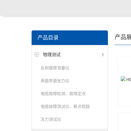
关键词搜索：
食品检测仪，土壤检测仪，明渠流量计，
产品
产品目录
试仪，定氮仪，紫外可见分光光度计
物理测试
反射膜厚测量仪
表面界面张力仪
电缆故障检测、故障定点
电缆故障测试仪、断点短路
冻力测试仪