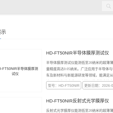
水质检测仪，cod氨氮检测仪，余氯检测仪，红外测油仪，密封测
展示
HD-FT50NIR半导体膜厚测试仪
半导体膜厚测试仪能测低至20纳米的超薄薄
量精度高达0.05纳米。广泛应用于半导
车及新材料与新能源研发等领域，能满足
涂层、汽车玻璃膜层及新能源薄膜的高精
型号：HD-FT50NIR
更新日期：2026-0
HD-FT50NIR反射式光学膜厚仪
反射式光学膜厚仪能测低至20纳米的超薄薄