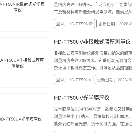
量精度高达0.05纳米。广泛应用于半导
车及新材料与新能源研发等领域，能满足
涂层、汽车玻璃膜层及新能源薄膜的高精
型号：HD-FT50NIR
更新日期：2026-0
HD-FT50UV非接触式膜厚测量仪
非接触式膜厚测量仪能测低至20纳米的超薄
测量精度高达0.05纳米。它采用双光源
杂环境下也能稳定工作。能满足从晶圆镀
车玻璃膜层及新能源薄膜的高精度厚度检
型号：HD-FT50UV
更新日期：2026-06
HD-FT50UV光学膜厚仪
光学膜厚仪HD-FT50UV是一款精准又
测量误差小于1纳米，最快每秒可测100次
紫外到红外全光谱，抗干扰能力强，在振
子制造、显示面板、光学器件制造、生物