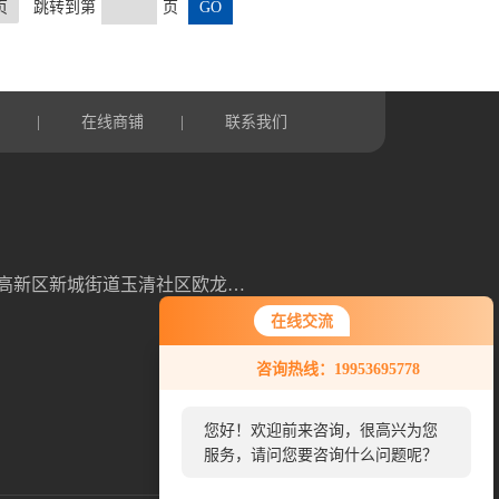
页
跳转到第
页
言
在线商铺
联系我们
|
|
山东省潍坊高新区新城街道玉清社区欧龙科技园3号车间
在线交流
咨询热线：19953695778
您好！欢迎前来咨询，很高兴为您
服务，请问您要咨询什么问题呢？
扫一扫，关注我们