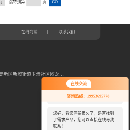
页
跳转到第
页
言
在线商铺
联系我们
|
|
山东省潍坊高新区新城街道玉清社区欧龙科技园3号车间
在线交流
您好！欢迎前来咨询，很高兴为您
咨询热线：19953695778
服务，请问您要咨询什么问题呢？
您好，看您停留很久了，是否找到
扫一扫，关注我们
了需求产品，您可以直接在线与我
联系！