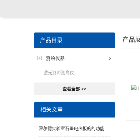
关键词搜索：
食品检测仪，土壤检测仪，明渠流量计，
产品
产品目录
试仪，定氮仪，紫外可见分光光度计
测绘仪器
激光测距测高仪
查看全部 >>
相关文章
霍尔德实验室石墨电热板的的功能应用介绍