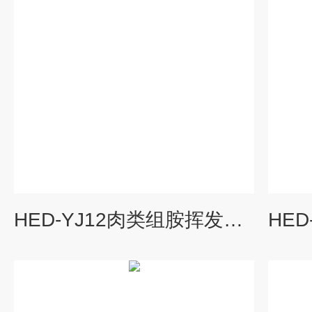
HED-YJ12肉类组胺挥发性盐基氮分析仪