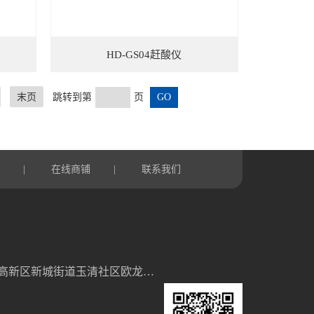
HD-GS04赶酸仪
末页
跳转到第
页
言
在线商铺
联系我们
|
|
山东省潍坊高新区新城街道玉清社区欧龙科技园3号车间