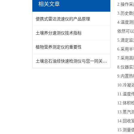
相关文章
2.操作
3.历史
便携式雷达流速仪的产品原理
4.温度
依然可以
土壤养分速测仪技术指标
5.滴定
植物营养测定仪的重要性
6.采用
7.采用
土壤总石油烃快速检测仪与您一同关注土壤健康
8.仪器
9.内置
10.冷凝
11.温度
12.体积
13.蒸汽
14.回
15.测量