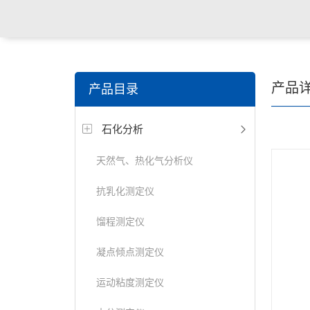
关键词搜索：
食品检测仪，土壤检测仪，明渠流量计，
产品
产品目录
试仪，定氮仪，紫外可见分光光度计
石化分析
天然气、热化气分析仪
抗乳化测定仪
馏程测定仪
凝点倾点测定仪
运动粘度测定仪