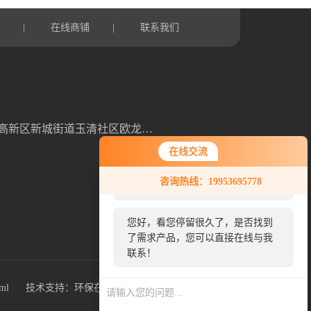
言
在线商铺
联系我们
|
|
山东省潍坊高新区新城街道玉清社区欧龙科技园3号车间
在线交流
您好！欢迎前来咨询，很高兴为您
咨询热线：19953695778
服务，请问您要咨询什么问题呢？
您好，看您停留很久了，是否找到
扫一扫，关注我们
了需求产品，您可以直接在线与我
联系！
xml
技术支持：
环保在线
管理登陆