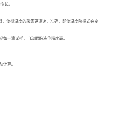
寿命长。
转换器，使得温度的采集更迅速、准确，即使温度阶梯式突变
捕捉每一滴试样，自动跟踪液位精度高。
动计算。