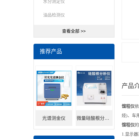
水分测定仪
油品检测仪
查看全部 >>
推荐产品
产品
馏程仪
依
烃)、车
光谱测金仪
微量硅酸根分析仪
馏程仪
的
1.显示