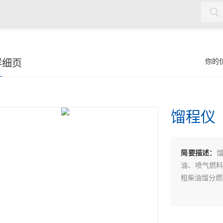
水质检测仪，cod氨氮检测仪，余氯检测仪，红外测油仪，密封测
详细页
你的
馏程仪
简要描述：
油、喷气燃
粗柴油馏分燃