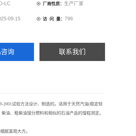
D-LC
生产厂家
厂商性质：
025-09-15
798
访 问 量：
品咨询
联系我们
T 18589-2001试验方法设计、制造的。
适用于天然汽油(稳定轻
、柴油、粗柴油馏分燃料和相似的石油产品的馏程测定。
显示细腻直观大方。