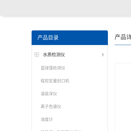
关键词搜索：
食品检测仪，土壤检测仪，明渠流量计，
产品
产品目录
试仪，定氮仪，紫外可见分光光度计
水质检测仪
蓝绿藻检测仪
程控定量封口机
温盐深仪
离子色谱仪
浊度计