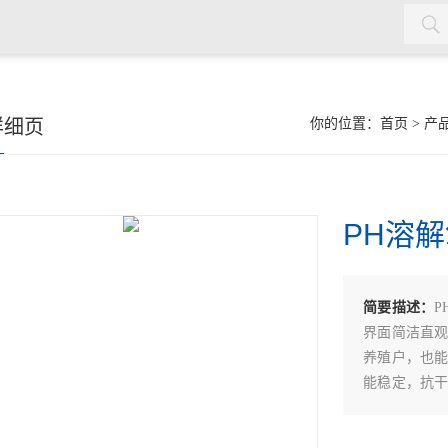
水质检测仪，cod氨氮检测仪，余氯检测仪，红外测油仪，密封测
详细页
你的位置：
首页
>
产
PH溶
简要描述：
P
界面简洁直
养殖户，也
能稳定，抗
的准确性。