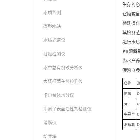
生存的必
水质监测
它搭载自
检测操作
微型水站
其检测范
水质光谱仪
进行水质
PH溶解
油烟检测仪
为水产养
水中总有机碳分析仪
传感器参
大肠杆菌在线检测仪
名称
氨氮
0
卡尔费休水分仪
pH
0
阴离子表面活性剂检测仪
电导率
0
消解仪
溶解氧
0
培养箱