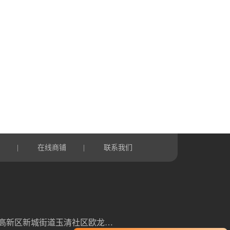
言
在线商铺
联系我们
|
|
山东省潍坊高新区新城街道玉清社区欧龙科技园3号车间