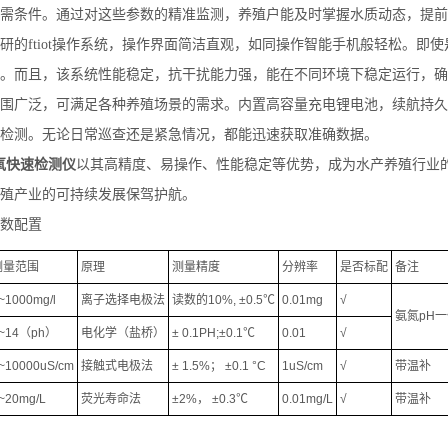
需条件。通过对这些参数的精准监测，养殖户能及时掌握水质动态，提前
研的ftiot操作系统，操作界面简洁直观，如同操作智能手机般轻松。
。而且，该系统性能稳定，抗干扰能力强，能在不同环境下稳定运行，确
围广泛，可满足各种养殖场景的需求。内置高容量充电锂电池，续航持久
检测。无论日常巡查还是紧急情况，都能迅速获取准确数据。
氧快速检测仪
以其高精度、易操作、性能稳定等优势，成为水产养殖行业
殖产业的可持续发展保驾护航。
数配置
测量范围
原理
测量精度
分辨率
是否标配
备注
~1000mg/l
离子选择电极法
读数的10%, ±0.5℃
0.01mg
√
氨氮pH
~14（ph）
电化学（盐桥）
± 0.1PH;±0.1℃
0.01
√
~10000uS/cm
接触式电极法
± 1.5%； ±0.1 °C
1uS/cm
√
带温补
~20mg/L
荧光寿命法
±2%， ±0.3℃
0.01mg/L
√
带温补