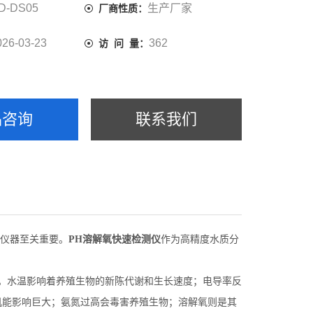
D-DS05
生产厂家
厂商性质：
026-03-23
362
访 问 量：
品咨询
联系我们
仪器至关重要。
PH溶解氧快速检测仪
作为高精度水质分
数。水温影响着养殖生物的新陈代谢和生长速度；电导率反
机能影响巨大；氨氮过高会毒害养殖生物；溶解氧则是其