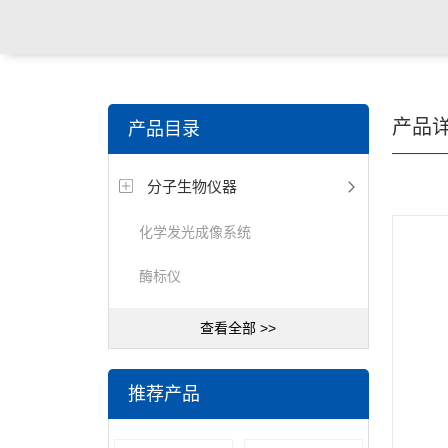
关键词搜索：
食品检测仪，土壤检测仪，明渠流量计，
产品
产品目录
试仪，定氮仪，紫外可见分光光度计
分子生物仪器
化学发光成像系统
酶标仪
查看全部 >>
推荐产品