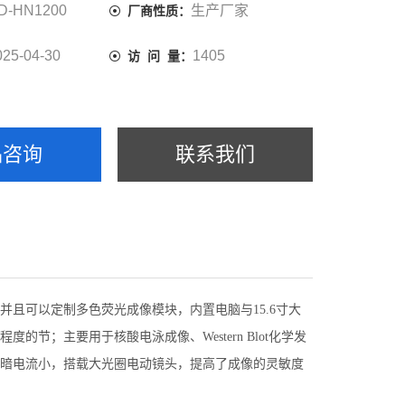
D-HN1200
生产厂家
厂商性质：
025-04-30
1405
访 问 量：
品咨询
联系我们
且可以定制多色荧光成像模块，内置电脑与15.6寸大
；主要用于核酸电泳成像、Western Blot化学发
的暗电流小，搭载大光圈电动镜头，提高了成像的灵敏度