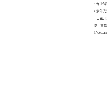
3.专业
4.紫外
5.自主
便，容易
6.We