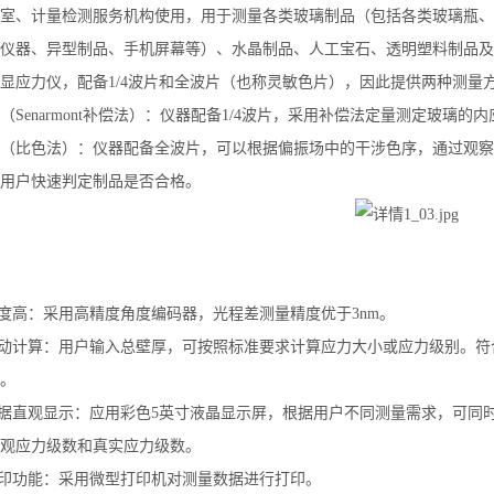
室、计量检测服务机构使用，用于测量各类玻璃制品（包括各类玻璃瓶、
仪器、异型制品、手机屏幕等）、水晶制品、人工宝石、透明塑料制品及
显应力仪，配备1/4波片和全波片（也称灵敏色片），因此提供两种测量
（Senarmont补偿法）：仪器配备1/4波片，采用补偿法定量测定玻璃的
（比色法）：仪器配备全波片，可以根据偏振场中的干涉色序，通过观察
用户快速判定制品是否合格。
精度高：采用高精度角度编码器，光程差测量精度优于3nm。
动计算：用户输入总壁厚，可按照标准要求计算应力大小或应力级别。符合GB/T 4
。
数据直观显示：应用彩色5英寸液晶显示屏，根据用户不同测量需求，可同
观应力级数和真实应力级数。
打印功能：采用微型打印机对测量数据进行打印。