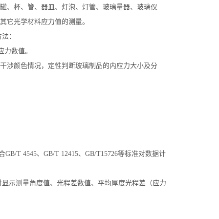
罐、杯、管、器皿、灯泡、灯管、玻璃量器、玻璃仪
其它光学材料应力值的测量。
方法：
内应力数值。
干涉颜色情况，定性判断玻璃制品的内应力大小及分
545、GB/T 12415、GB/T15726等标准对数据计
时显示测量角度值、光程差数值、平均厚度光程差（应力