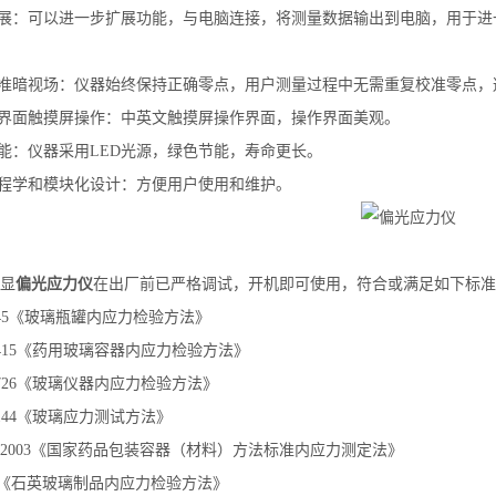
扩展：可以进一步扩展功能，与电脑连接，将测量数据输出到电脑，用于
校准暗视场：仪器始终保持正确零点，用户测量过程中无需重复校准零点
文界面触摸屏操作：中英文触摸屏操作界面，操作界面美观。
节能：仪器采用LED光源，绿色节能，寿命更长。
工程学和模块化设计：方便用户使用和维护。
显
偏光应力仪
在出厂前已严格调试，开机即可使用，符合或满足如下标准
4545《玻璃瓶罐内应力检验方法》
12415《药用玻璃容器内应力检验方法》
15726《玻璃仪器内应力检验方法》
18144《玻璃应力测试方法》
0162003《国家药品包装容器（材料）方法标准内应力测定法》
 655《石英玻璃制品内应力检验方法》