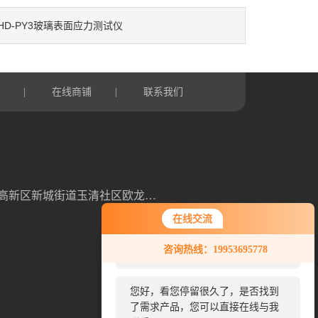
HD-PY3玻璃表面应力测试仪
言
在线商铺
联系我们
|
|
山东省潍坊高新区新城街道玉清社区欧龙科技园3号车间
在线交流
您好！欢迎前来咨询，很高兴为您
咨询热线：19953695778
服务，请问您要咨询什么问题呢？
您好，看您停留很久了，是否找到
扫一扫，关注我们
了需求产品，您可以直接在线与我