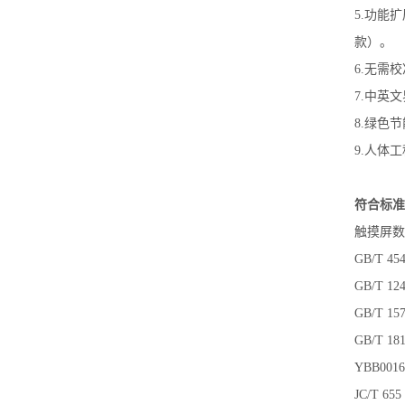
5.功能
款）。
6.无需
7.中英
8.绿色
9.人体
符合标准
触摸屏数
GB/T 
GB/T 
GB/T 
GB/T 
YBB0
JC/T