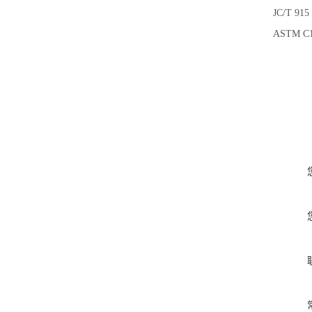
JC/T 
ASTM C1