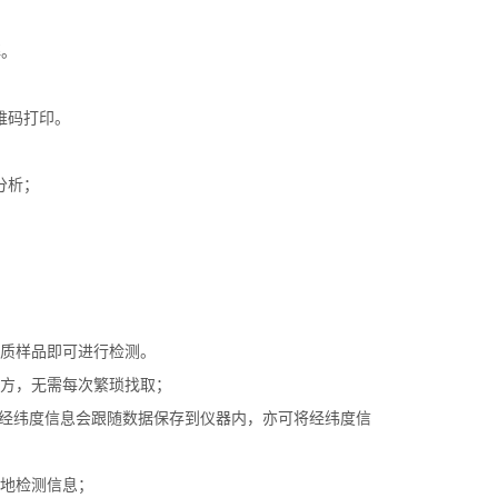
解。
维码打印。
分析；
水质样品即可进行检测。
上方，无需每次繁琐找取；
，经纬度信息会跟随数据保存到仪器内，亦可将经纬度信
实地检测信息；