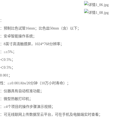
：
：预制比色试管16mm；比色皿50mm（含）以下；
：安卓智能操作系统；
：8英寸高清触摸屏，1024*768分辨率；
：≤±5%；
＜0.5%；
＜0.5%；
.001；
：≤±0.001Abs/20分钟（10万小时寿命）；
：仪器具有自动校准功能；
：微型热敏打印机；
：≥4个项目的操作步骤演示视频；
：可无线联网上传数据至云平台，可在手机及电脑端实时查看；