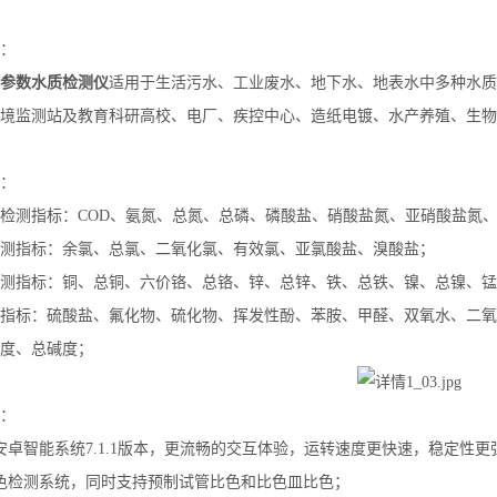
：
参数水质检测仪
适用于生活污水、工业废水、地下水、地表水中多种水质
境监测站及教育科研高校、电厂、疾控中心、造纸电镀、水产养殖、生物
：
检测指标：COD、氨氮、总氮、总磷、磷酸盐、硝酸盐氮、亚硝酸盐氮、
测指标：余氯、总氯、二氧化氯、有效氯、亚氯酸盐、溴酸盐；
测指标：铜、总铜、六价铬、总铬、锌、总锌、铁、总铁、镍、总镍、锰
指标：硫酸盐、氟化物、硫化物、挥发性酚、苯胺、甲醛、双氧水、二氧
度、总碱度；
：
安卓智能系统7.1.1版本，更流畅的交互体验，运转速度更快速，稳定性更
色检测系统，同时支持预制试管比色和比色皿比色；