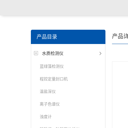
关键词搜索：
食品检测仪，土壤检测仪，明渠流量计，
产品
产品目录
试仪，定氮仪，紫外可见分光光度计
水质检测仪
蓝绿藻检测仪
程控定量封口机
温盐深仪
离子色谱仪
浊度计