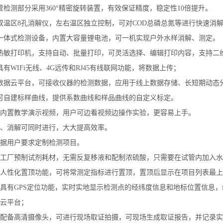
管检测部分采用360°精密旋转装置，有效保证精度，稳定性10倍提升。
双温区8孔消解仪，左右温区独立控制，可对COD总磷总氮等进行快速消
一体式检测设备，内置大容量锂电池，可一机实现户外水样消解、测定。
热敏打印机，支持自动、批量打印，可灵活选择、编辑打印内容，支持二
具有WIFi无线、4G远传和RJ45有线联网功能，将数据上传；
数据云平台，可接收仪器的检测数据，应用于线上数据存储、长短期动态
可自建标样曲线，提供系数曲线和样品曲线的自定义标定。
器内置教学演示视频，用户可边看视频边操作实验，更容易上手。
测、消解可同时进行，大大提高效率。
根据用户要求定制检测项目。
备工厂预制试剂耗材，无需反复移液和配制浓硫酸，只需要在试管内加入
置人性化置顶功能，可将常测定指标进行置顶，置顶后显示在项目列表最
器具有GPS定位功能，实时实地显示检测点的经纬度信息和地标位置信息
云平台；
器配备高清摄像头，可进行现场取证拍摄，可现场生成取证报告，并记录