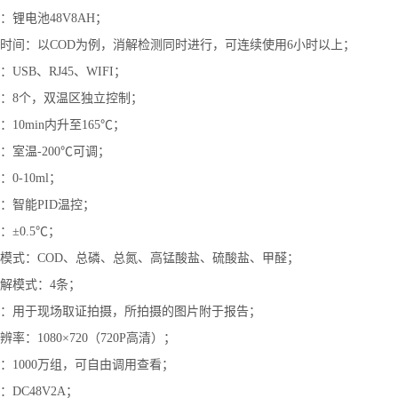
：锂电池48V8AH；
时间：以COD为例，消解检测同时进行，可连续使用6小时以上；
USB、RJ45、WIFI；
：8个，双温区独立控制；
10min内升至165℃；
：室温-200℃可调；
0-10ml；
：智能PID温控；
±0.5℃；
模式：COD、总磷、总氮、高锰酸盐、硫酸盐、甲醛；
解模式：4条；
：用于现场取证拍摄，所拍摄的图片附于报告；
率：1080×720（720P高清）；
：1000万组，可自由调用查看；
DC48V2A；