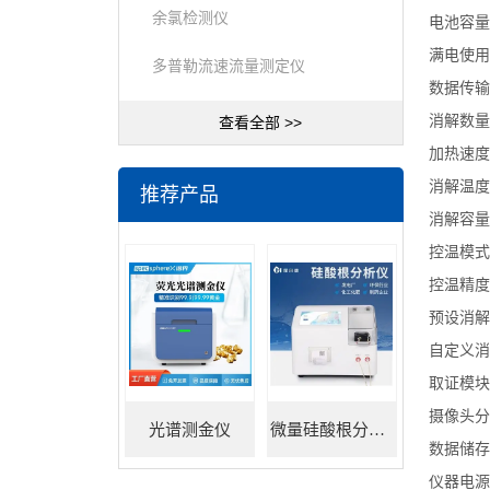
余氯检测仪
电池容量
满电使用
多普勒流速流量测定仪
数据传输：
消解数量
查看全部 >>
加热速度：
消解温度
推荐产品
消解容量：
控温模式
控温精度：
预设消解
自定义消
取证模块
摄像头分辨
光谱测金仪
微量硅酸根分析仪
数据储存
仪器电源：