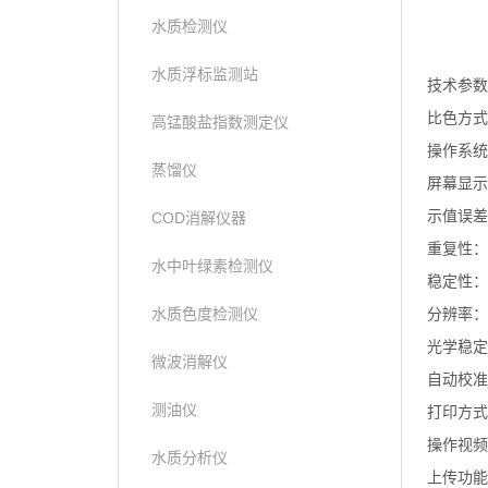
水质检测仪
水质浮标监测站
技术参数
比色方式
高锰酸盐指数测定仪
操作系统
蒸馏仪
屏幕显示
示值误差
COD消解仪器
重复性：
水中叶绿素检测仪
稳定性：
水质色度检测仪
分辨率：0
光学稳定性
微波消解仪
自动校准
测油仪
打印方式
操作视频
水质分析仪
上传功能