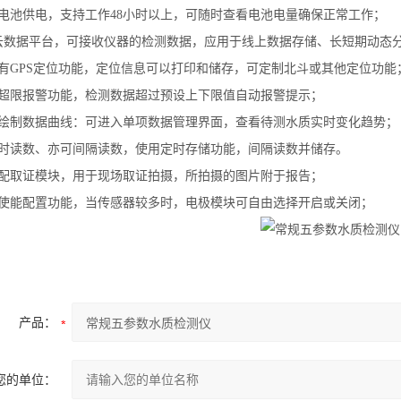
锂电池供电，支持工作48小时以上，可随时查看电池电量确保正常工作；
备云数据平台，可接收仪器的检测数据，应用于线上数据存储、长短期动态
具有GPS定位功能，定位信息可以打印和储存，可定制北斗或其他定位功能
具有超限报警功能，检测数据超过预设上下限值自动报警提示；
自动绘制数据曲线：可进入单项数据管理界面，查看待测水质实时变化趋势；
可即时读数、亦可间隔读数，使用定时存储功能，间隔读数并储存。
可选配取证模块，用于现场取证拍摄，所拍摄的图片附于报告；
具有使能配置功能，当传感器较多时，电极模块可自由选择开启或关闭；
产品：
您的单位：