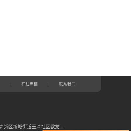
言
在线商铺
联系我们
|
|
山东省潍坊高新区新城街道玉清社区欧龙科技园3号车间