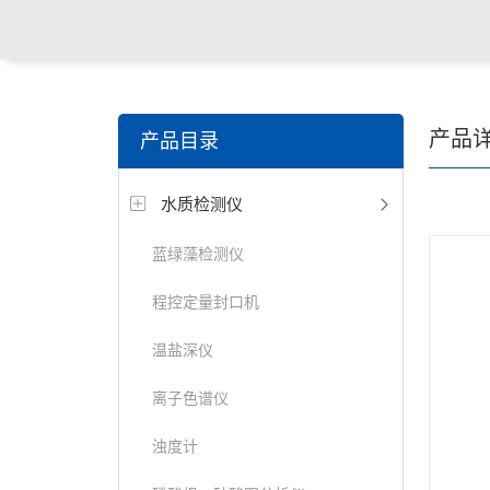
关键词搜索：
食品检测仪，土壤检测仪，明渠流量计，
产品
产品目录
试仪，定氮仪，紫外可见分光光度计
水质检测仪
蓝绿藻检测仪
程控定量封口机
温盐深仪
离子色谱仪
浊度计