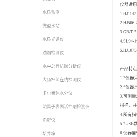
仪器适用
水质监测
1.HJ1
2.HJ5
微型水站
3.GB/
水质光谱仪
4.SL9
5.HJ1
油烟检测仪
水中总有机碳分析仪
产品特
1.*仪
大肠杆菌在线检测仪
2.*仪
卡尔费休水分仪
3.可测
指标，并
阴离子表面活性剂检测仪
4.所有
消解仪
5.*U
6.仪器
培养箱