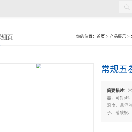
水质检测仪，cod氨氮检测仪，余氯检测仪，红外测油仪，密封测
详细页
你的位置：
首页
>
产品展示
>
常规五
简要描述：
器，可对pH
温度、悬浮
子、硝酸根
内置锂电池，