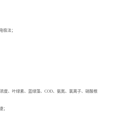
1电极法；
泥浓度、叶绿素、蓝绿藻、COD、氨氮、氯离子、硝酸根
捷；