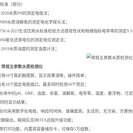
标准（部分）
147-2020水质PH的测定电极法；
06-2009水质溶解氧的测定电化学探头法；
T 5750.4-2023生活饮用水标准检验方法感官性状和物理指标电导率的测定9.
4-1994氧化还原电位的测定电位测定法；
075-2019水质浊度的测定浊度计法；
点
常规五参数水质检测仪
器采用10寸真彩触摸屏，显示效果清晰，操作简单；
器具有10个固定电极插口，最多同时检测10个项目；
量水体中的pH、ORP、浊度、余氯、溶解氧、电导率、温度、悬浮物、污
同时显示结果；
指标均采用数字化电极，响应时间快、准确度高，无试剂，无污染，方便快
SB数据输出，联网后支持OTA远程升级功能；
自带打印功能，内置高容量储存卡，可保存5万组数；