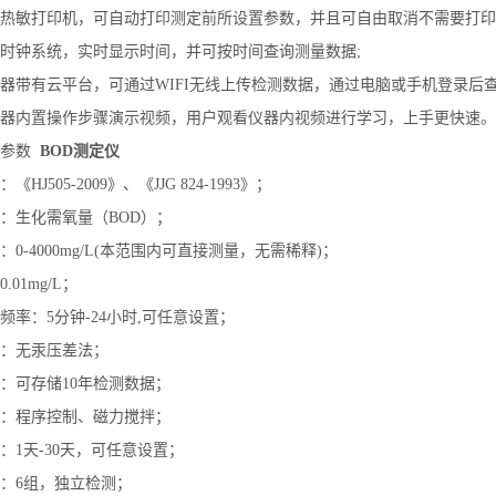
置热敏打印机，可自动打印测定前所设置参数，并且可自由取消不需要打
置时钟系统，实时显示时间，并可按时间查询测量数据;
仪器带有云平台，可通过WIFI无线上传检测数据，通过电脑或手机登录后
仪器内置操作步骤演示视频，用户观看仪器内视频进行学习，上手更快速。
术参数
BOD测定仪
HJ505-2009》、《JJG 824-1993》；
：生化需氧量（BOD）；
0-4000mg/L(本范围内可直接测量，无需稀释)；
.01mg/L；
频率：5分钟-24小时,可任意设置；
：无汞压差法；
：可存储10年检测数据；
：程序控制、磁力搅拌；
：1天-30天，可任意设置；
：6组，独立检测；