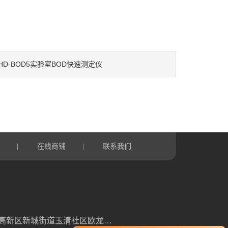
HD-BOD5实验室BOD快速测定仪
言
在线商铺
联系我们
|
|
山东省潍坊高新区新城街道玉清社区欧龙科技园3号车间