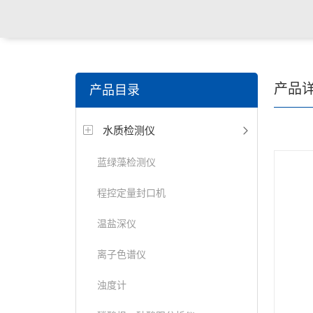
关键词搜索：
食品检测仪，土壤检测仪，明渠流量计，
产品
产品目录
试仪，定氮仪，紫外可见分光光度计
水质检测仪
蓝绿藻检测仪
程控定量封口机
温盐深仪
离子色谱仪
浊度计