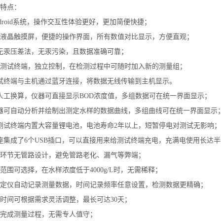
特点：
ndroid系统，操作交互性体验更好，更加简便快捷；
寸液晶触摸屏，便捷的操作界面，所有数值对比显示，方便直观；
无汞压差法，无汞污染，且数据准确可靠；
个测试终端，独立控制，在检测过程中可随时加入新的测量组；
试终端与主机通过蓝牙连接，将数据无线传输到主机显示。
人工换算，仪器可直接显示BOD浓度值，多组数据可在统一界面显示；
器可自动分析并绘制出测定水样的数据曲线，多组曲线可在统一界面显示
测试终端内置大容量锂电池，电池寿命2年以上，短暂停电对测试无影响；
座集成了6个USB插口，可以直接用来给测试终端充电，充满电使用长达
验环节无管路设计，避免管路老化、漏气等弊端；
量范围可选择，在水样浓度低于4000g/L时，无需稀释；
测定仪自动记录测量数据，时间记录频率任意设置，检测数据更精确；
养时间可根据需求灵活调整，最长可达30天；
动完成测量过程，无需专人值守；