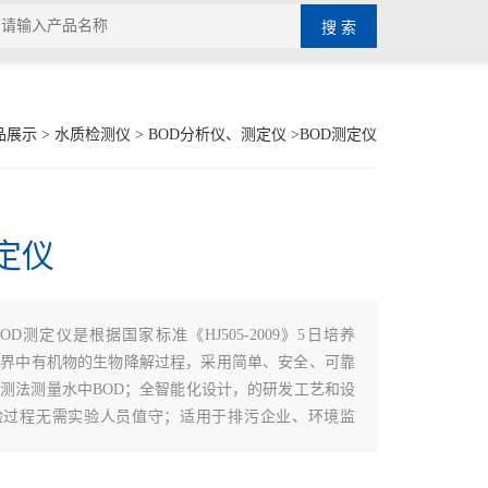
品展示
>
水质检测仪
>
BOD分析仪、测定仪
>BOD测定仪
定仪
BOD测定仪是根据国家标准《HJ505-2009》5日培养
然界中有机物的生物降解过程，采用简单、安全、可靠
测法测量水中BOD；全智能化设计，的研发工艺和设
验过程无需实验人员值守；适用于排污企业、环境监
理厂、第三方检测机构、科研、高校等领域的生化需氧