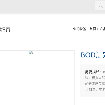
水质检测仪，cod氨氮检测仪，余氯检测仪，红外测油仪，密封测
详细页
你的位置：
首页
>
产
BOD测
简要描述：
法，模拟自
的无汞压差感
计制造，实
测、污水处
量测定。