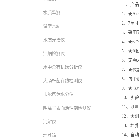
二、产品
水质监测
1、★A
2、7英
微型水站
3、采用
水质光谱仪
4、★6
5、★测
油烟检测仪
6、无需
水中总有机碳分析仪
7、★仪
8、每个
大肠杆菌在线检测仪
9、★底
卡尔费休水分仪
10、实
11、测
阴离子表面活性剂检测仪
12、★
消解仪
13、培
14、自
培养箱